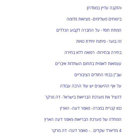
והזקנה עדיין במסדרון
ביטוחים משלימים- מציאות מדומה
המתת חסד- על החברה לקבוע הכללים
זה בוער- פיתוח יחידת כוויות
בחירה ובחירות- רפואה ללא בחירה
עצמאות לאומית בתחום השתלות איברים
שב"ן בבתי החולים הציבוריים
על אף ההישגים יש עוד הרבה עבודה
להציל את מערכת הבריאות בישראל- דה מרקר
כמו קנרית במכרה- מאמר דעה- הארץ
המחלה של מערכת הבריאות-מאמר דעה הארץ
4 מליארד שקלים…- מאמר דעה- דה מרקר