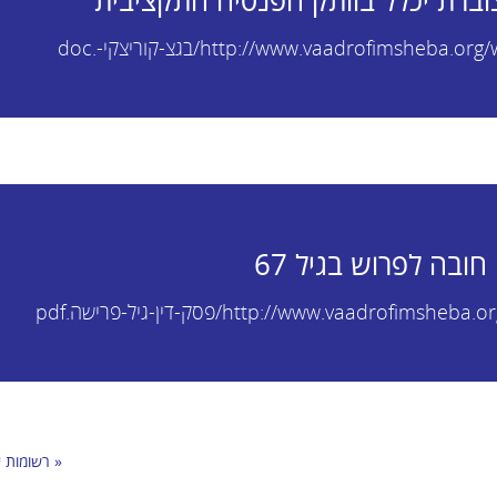
וברת יכלל בוותק הפנסיה התקציבית
http://www.vaadrofimsh/בגצ-קוריצקי-.doc
חובה לפרוש בגיל 67
http://www.vaadr/פסק-דין-גיל-פרישה.pdf
« רשומות י