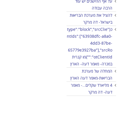
על אף ההישגים יש עוד
הרבה עבודה
להציל את מערכת הבריאות
בישראל- דה מרקר
כ{"type":"block","srcClie
ntIds":["63938dfc-a8a0-
4dd3-87be-
65779e3927ba"],"srcRo
otClientId":""}מו קנרית
במכרה- מאמר דעה- הארץ
המחלה של מערכת
הבריאות-מאמר דעה הארץ
4 מליארד שקלים…- מאמר
דעה- דה מרקר