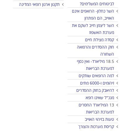
לביטוחים המשלימים?
תקנון ארגון רופאי המדינה
השר כחלון- הרואפים אינם
האוייב, הם הפתרון
השר ליצמן חייב לשקם את
מערכת האשפוז
קסדה מצילת חיים
חוק ההסדרים והרפואה
השחורה
18.5
מיליארד- ואין כסף
למערכת הבריאות
למה הרופאים שותקים
זיהומים ו-6000 מתים
להיאבק בחוק ההסדרים
מנכ"ל שאינו רופא
13
המיליארד החסרים
למערכת הבריאות
טעות בזיהוי האוייב
קריסת מערכות והצורך