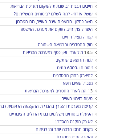
חייבים תכנית רב שנתית לשיקום מערכת הבריאות
עושק אזרחי- למה לשלם לביטוחים המשלימים?
השר כחלון- הרואפים אינם האוייב, הם הפתרון
השר ליצמן חייב לשקם את מערכת האשפוז
קסדה מצילת חיים
חוק ההסדרים והרפואה השחורה
18.5
מיליארד- ואין כסף למערכת הבריאות
למה הרופאים שותקים
זיהומים ו-6000 מתים
להיאבק בחוק ההסדרים
מנכ"ל שאינו רופא
13
המיליארד החסרים למערכת הבריאות
טעות בזיהוי האוייב
קריסת מערכות והצורך בהגדלת ההקצאה הלאומית לבריא
הפעלת ביטוחים משלימים בבתי החולים הציבוריים
לא רק הזקנה במסדרון
בקרוב תחכו הרבה יותר זמן לניתוח
והזקנה עדיין במסדרון