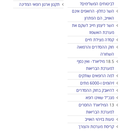
לביטוחים המשלימים?
תקנון ארגון רופאי המדינה
השר כחלון- הרואפים אינם
האוייב, הם הפתרון
השר ליצמן חייב לשקם את
מערכת האשפוז
קסדה מצילת חיים
חוק ההסדרים והרפואה
השחורה
18.5
מיליארד- ואין כסף
למערכת הבריאות
למה הרופאים שותקים
זיהומים ו-6000 מתים
להיאבק בחוק ההסדרים
מנכ"ל שאינו רופא
13
המיליארד החסרים
למערכת הבריאות
טעות בזיהוי האוייב
קריסת מערכות והצורך