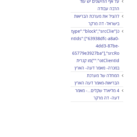
על אף ההישגים יש עוד
הרבה עבודה
להציל את מערכת הבריאות
בישראל- דה מרקר
כ{"type":"block","srcClie
ntIds":["63938dfc-a8a0-
4dd3-87be-
65779e3927ba"],"srcRo
otClientId":""}מו קנרית
במכרה- מאמר דעה- הארץ
המחלה של מערכת
הבריאות-מאמר דעה הארץ
4 מליארד שקלים…- מאמר
דעה- דה מרקר