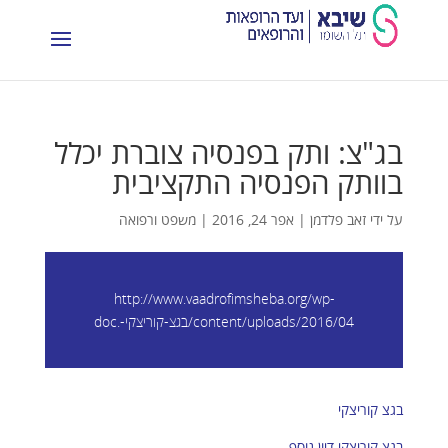
בג"צ: ותק בפנסיה צוברת יכלל
בוותק הפנסיה התקציבית
על ידי
זאב פלדמן
|
אפר 24, 2016
|
משפט ורפואה
http://www.vaadrofimsheba.org/wp-
content/uploads/2016/04/בגצ-קוריצקי-.doc
בגצ קוריצקי
בגצ קוריצקי דיון נוסף