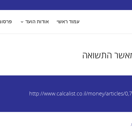
עמוד ראשי
אודות הועד
פרסומ
 מאשר התשואה
http://www.calcalist.co.il/money/articles/0
.