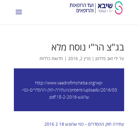
בג"צ הר"י נוסח מלא
על ידי
זאב פלדמן
|
מרץ 2, 2016
|
חדשות כלליות
http://www.vaadrofimsheba.org/wp-
content/uploads/2016/03/עתירה-חוק-ההסדרים-כפי-
שהוגש-18-2-2016.pdf
עתירה חוק ההסדרים – כפי שהוגש 18 2 2016